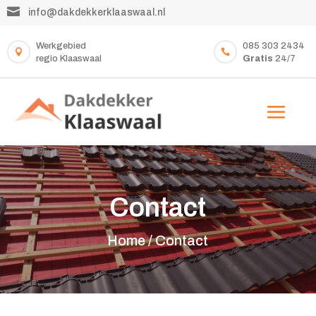

info@dakdekkerklaaswaal.nl
Werkgebied
085 303 2434


regio Klaaswaal
Gratis
24/7
Contact
Home /
Contact